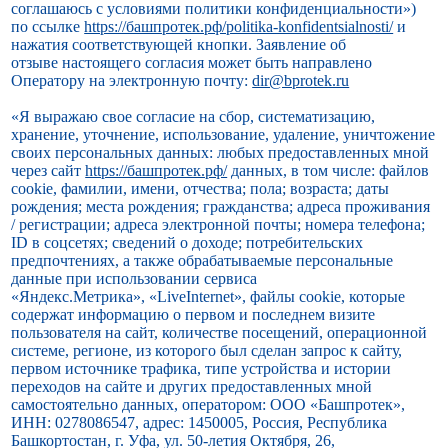
соглашаюсь с условиями политики конфиденциальности»)
по ссылке
https://башпротек.рф/politika-konfidentsialnosti/
и
нажатия соответствующей кнопки. Заявление об
отзыве настоящего согласия может быть направлено
Оператору на электронную почту:
dir@bprotek.ru
«Я выражаю свое согласие на сбор, систематизацию,
хранение, уточнение, использование, удаление, уничтожение
своих персональных данных: любых предоставленных мной
через сайт
https://башпротек.рф/
данных, в том числе: файлов
cookie, фамилии, имени, отчества; пола; возраста; даты
рождения; места рождения; гражданства; адреса проживания
/ регистрации; адреса электронной почты; номера телефона;
ID в соцсетях; сведений о доходе; потребительских
предпочтениях, а также обрабатываемые персональные
данные при использовании сервиса
«Яндекс.Метрика», «LiveInternet», файлы cookie, которые
содержат информацию о первом и последнем визите
пользователя на сайт, количестве посещений, операционной
системе, регионе, из которого был сделан запрос к сайту,
первом источнике трафика, типе устройства и истории
переходов на сайте и других предоставленных мной
самостоятельно данных, оператором: ООО «Башпротек»,
ИНН: 0278086547, адрес: 1450005, Россия, Республика
Башкортостан, г. Уфа, ул. 50-летия Октября, 26,