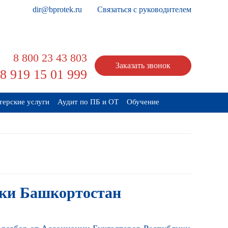
dir@bprotek.ru
Связаться с руководителем
8 800 23 43 803
Заказать звонок
8 919 15 01 999
терские услуги
Аудит по ПБ и ОТ
Обучение
ики Башкортостан